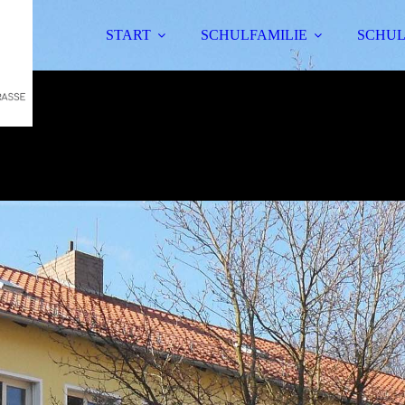
START
SCHULFAMILIE
SCHUL